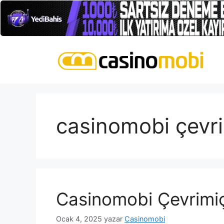
İçeriğe
atla
casinomobi çevr
Casinomobi Çevrimi
Ocak 4, 2025
yazar
Casinomobi