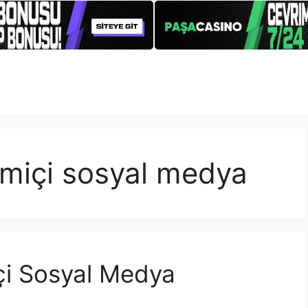
imiçi sosyal medya
çi Sosyal Medya