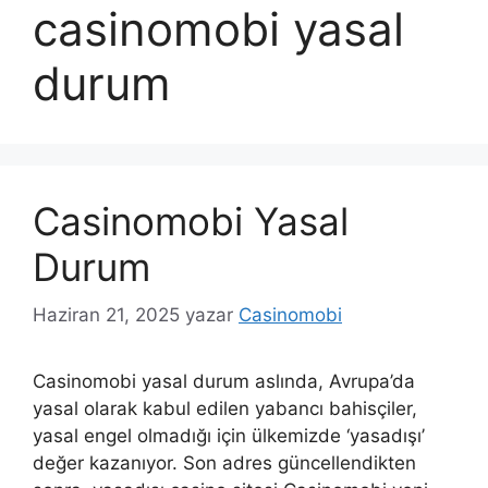
casinomobi yasal
durum
Casinomobi Yasal
Durum
Haziran 21, 2025
yazar
Casinomobi
Casinomobi yasal durum aslında, Avrupa’da
yasal olarak kabul edilen yabancı bahisçiler,
yasal engel olmadığı için ülkemizde ‘yasadışı’
değer kazanıyor. Son adres güncellendikten