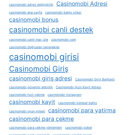
Casinomobi Adresi
casinomobi adres değişikliği
casinomobi ana sayfa
casinomobi bahis sitesi
casinomobi bonus
casinomobi canli destek
casinomobi canli maç izle
casinomobi com
casinomobi doğrudan seçenekler
casinomobi girisi
Casinomobi Giriş
casinomobi giriş adresi
Casinomobi Giriş Bağlantı
casinomobi güvenilir etkinlik
Casinomobi Hızlı Kayıt Adresi
casinomobi hızlı çekme
casinomobi instagram
casinomobi kayit
casinomobi küresel bahis
casinomobi para yatirma
casinomobi oyun şirketi
casinomobi para çekme
casinomobi para çekme yöntemleri
casinomobi poker