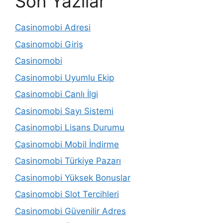
Son Yazılar
Casinomobi Adresi
Casinomobi Giriş
Casinomobi
Casinomobi Uyumlu Ekip
Casinomobi Canlı İlgi
Casinomobi Sayı Sistemi
Casinomobi Lisans Durumu
Casinomobi Mobil İndirme
Casinomobi Türkiye Pazarı
Casinomobi Yüksek Bonuslar
Casinomobi Slot Tercihleri
Casinomobi Güvenilir Adres