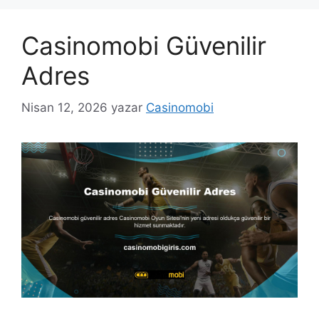
Casinomobi Güvenilir
Adres
Nisan 12, 2026
yazar
Casinomobi