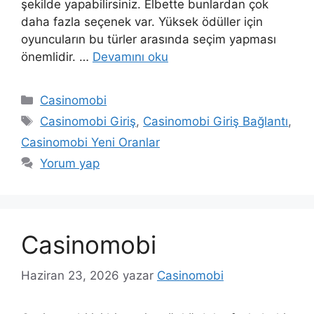
şekilde yapabilirsiniz. Elbette bunlardan çok
daha fazla seçenek var. Yüksek ödüller için
oyuncuların bu türler arasında seçim yapması
önemlidir. …
Devamını oku
Kategoriler
Casinomobi
Etiketler
Casinomobi Giriş
,
Casinomobi Giriş Bağlantı
,
Casinomobi Yeni Oranlar
Yorum yap
Casinomobi
Haziran 23, 2026
yazar
Casinomobi