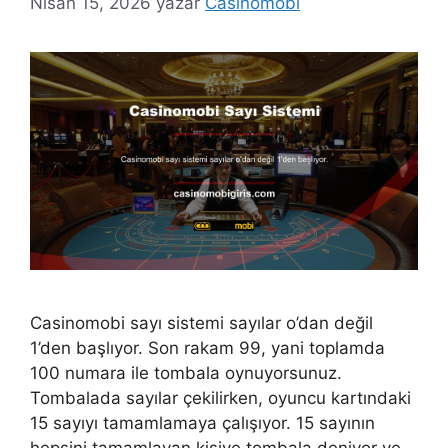
Nisan 15, 2026
yazar
Casinomobi
Casinomobi sayı sistemi sayılar o’dan değil
1’den başlıyor. Son rakam 99, yani toplamda
100 numara ile tombala oynuyorsunuz.
Tombalada sayılar çekilirken, oyuncu kartındaki
15 sayıyı tamamlamaya çalışıyor. 15 sayının