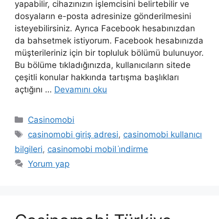
yapabilir, cihazınızın işlemcisini belirtebilir ve
dosyaların e-posta adresinize gönderilmesini
isteyebilirsiniz. Ayrıca Facebook hesabınızdan
da bahsetmek istiyorum. Facebook hesabınızda
müşterileriniz için bir topluluk bölümü bulunuyor.
Bu bölüme tıkladığınızda, kullanıcıların sitede
çeşitli konular hakkında tartışma başlıkları
açtığını …
Devamını oku
Kategoriler
Casinomobi
Etiketler
casinomobi giriş adresi
,
casinomobi kullanıcı
bilgileri
,
casinomobi mobil i̇ndirme
Yorum yap