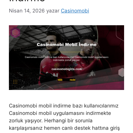
Nisan 14, 2026
yazar
Casinomobi
Casinomobi mobil indirme bazı kullanıcılarımız
Casinomobi mobil uygulamasını indirmekte
zorluk yaşıyor. Herhangi bir sorunla
karşılaşırsanız hemen canlı destek hattına giriş