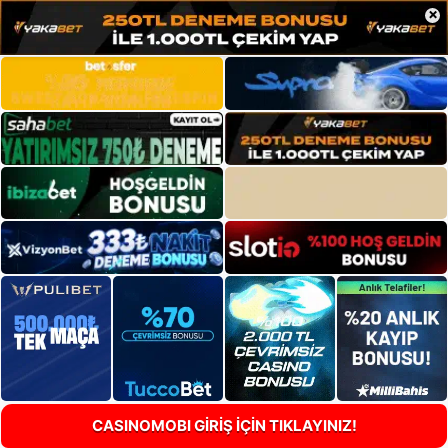
×
CASINOMOBI GİRİŞ İÇİN TIKLAYINIZ!