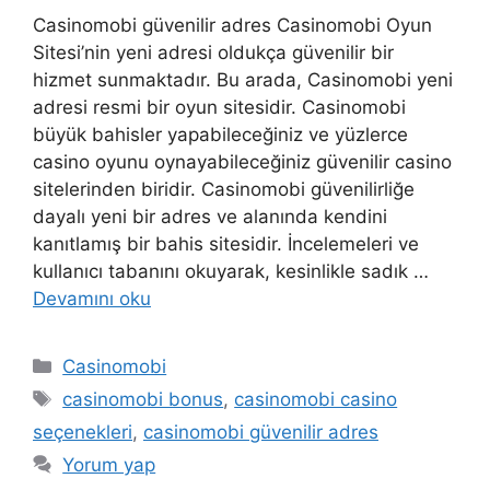
Casinomobi güvenilir adres Casinomobi Oyun
Sitesi’nin yeni adresi oldukça güvenilir bir
hizmet sunmaktadır. Bu arada, Casinomobi yeni
adresi resmi bir oyun sitesidir. Casinomobi
büyük bahisler yapabileceğiniz ve yüzlerce
casino oyunu oynayabileceğiniz güvenilir casino
sitelerinden biridir. Casinomobi güvenilirliğe
dayalı yeni bir adres ve alanında kendini
kanıtlamış bir bahis sitesidir. İncelemeleri ve
kullanıcı tabanını okuyarak, kesinlikle sadık …
Devamını oku
Kategoriler
Casinomobi
Etiketler
casinomobi bonus
,
casinomobi casino
seçenekleri
,
casinomobi güvenilir adres
Yorum yap