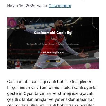
Nisan 16, 2026
yazar
Casinomobi
Casinomobi canlı ilgi canlı bahislerle ilgilenen
birçok insan var. Tüm bahis siteleri canlı oyunlar
gösterir. Oyun tarzınıza ve stratejinize uyacak
çeşitli silahlar, araçlar ve yetenekler arasından
seçim yapabilirsiniz. Canlı bahis daha popüler