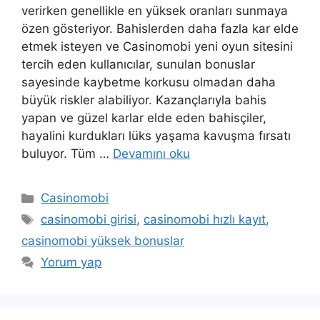
verirken genellikle en yüksek oranları sunmaya
özen gösteriyor. Bahislerden daha fazla kar elde
etmek isteyen ve Casinomobi yeni oyun sitesini
tercih eden kullanıcılar, sunulan bonuslar
sayesinde kaybetme korkusu olmadan daha
büyük riskler alabiliyor. Kazançlarıyla bahis
yapan ve güzel karlar elde eden bahisçiler,
hayalini kurdukları lüks yaşama kavuşma fırsatı
buluyor. Tüm …
Devamını oku
Kategoriler
Casinomobi
Etiketler
casinomobi girisi
,
casinomobi hızlı kayıt
,
casinomobi yüksek bonuslar
Yorum yap