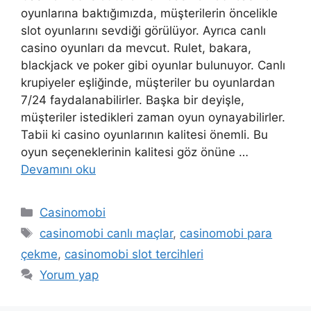
oyunlarına baktığımızda, müşterilerin öncelikle
slot oyunlarını sevdiği görülüyor. Ayrıca canlı
casino oyunları da mevcut. Rulet, bakara,
blackjack ve poker gibi oyunlar bulunuyor. Canlı
krupiyeler eşliğinde, müşteriler bu oyunlardan
7/24 faydalanabilirler. Başka bir deyişle,
müşteriler istedikleri zaman oyun oynayabilirler.
Tabii ki casino oyunlarının kalitesi önemli. Bu
oyun seçeneklerinin kalitesi göz önüne …
Devamını oku
Kategoriler
Casinomobi
Etiketler
casinomobi canlı maçlar
,
casinomobi para
çekme
,
casinomobi slot tercihleri
Yorum yap