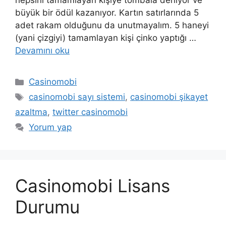
hepsini tamamlayan kişiye tombala deniyor ve
büyük bir ödül kazanıyor. Kartın satırlarında 5
adet rakam olduğunu da unutmayalım. 5 haneyi
(yani çizgiyi) tamamlayan kişi çinko yaptığı …
Devamını oku
Kategoriler
Casinomobi
Etiketler
casinomobi sayı sistemi
,
casinomobi şikayet
azaltma
,
twitter casinomobi
Yorum yap
Casinomobi Lisans
Durumu