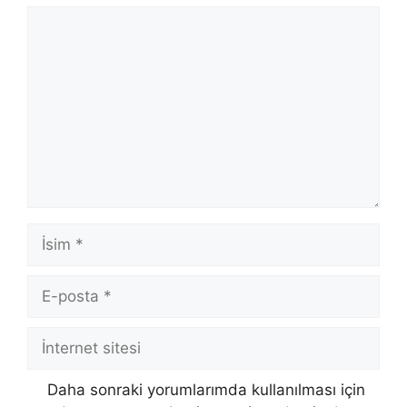
Yorum
İsim
E-
posta
İnternet
sitesi
Daha sonraki yorumlarımda kullanılması için