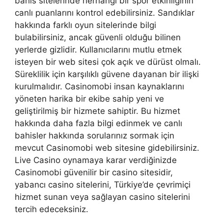
bahis sitelerinde herhangi bir spor etkinliğinin
canlı puanlarını kontrol edebilirsiniz. Sandıklar
hakkında farklı oyun sitelerinde bilgi
bulabilirsiniz, ancak güvenli olduğu bilinen
yerlerde gizlidir. Kullanıcılarını mutlu etmek
isteyen bir web sitesi çok açık ve dürüst olmalı.
Süreklilik için karşılıklı güvene dayanan bir ilişki
kurulmalıdır. Casinomobi insan kaynaklarını
yöneten harika bir ekibe sahip yeni ve
geliştirilmiş bir hizmete sahiptir. Bu hizmet
hakkında daha fazla bilgi edinmek ve canlı
bahisler hakkında sorularınız sormak için
mevcut Casinomobi web sitesine gidebilirsiniz.
Live Casino oynamaya karar verdiğinizde
Casinomobi güvenilir bir casino sitesidir,
yabancı casino sitelerini, Türkiye’de çevrimiçi
hizmet sunan veya sağlayan casino sitelerini
tercih edeceksiniz.