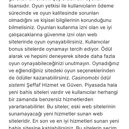
lisansıdır. Oyun yetkisi ile kullanıcıların ödeme
sürecinde ve oyun kalitesinde sorunları
olmadığını ve kişisel bilgilerinin korunduğunu
bilmelisiniz. Oyunları kullanma izni olan ve iyi
çalışacaklarına güvenme izni olan web
sitelerinde oyun oynayabilirsiniz. Kullanıcılar
bonus sitelerde oynamayı tercih ediyor. Ödül
alarak ve hepsini deneyerek sitede daha fazla
oyun oynayabileceğinizi unutmayın. Oynadığınız
ve eğlendiğiniz sitedeki oyun seçeneklerinden
de ödüller kazanabilirsiniz.
Casinomobi ödül
sistemi
Şeffaf Hizmet ve Güven. Piyasada hala
yeni bahis siteleri vardır ve kullanıcılar herhangi
bir zamanda benzersiz hizmetlerden
yararlanabilirler. Bu siteler, eski web sitelerinin
sunamayacağı yeni hizmetler sunan web
siteleridir. En son ve en iyi hizmetleri sunan yeni
bahis sitesine katılabilirsiniz. Bu sitelerin seçim