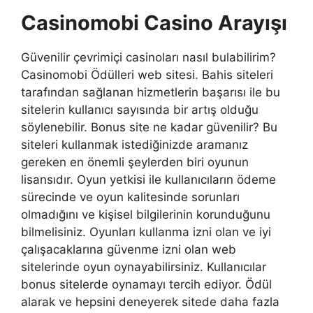
Casinomobi Casino Arayışı
Güvenilir çevrimiçi casinoları nasıl bulabilirim?
Casinomobi Ödülleri web sitesi. Bahis siteleri
tarafından sağlanan hizmetlerin başarısı ile bu
sitelerin kullanıcı sayısında bir artış olduğu
söylenebilir. Bonus site ne kadar güvenilir? Bu
siteleri kullanmak istediğinizde aramanız
gereken en önemli şeylerden biri oyunun
lisansıdır. Oyun yetkisi ile kullanıcıların ödeme
sürecinde ve oyun kalitesinde sorunları
olmadığını ve kişisel bilgilerinin korunduğunu
bilmelisiniz. Oyunları kullanma izni olan ve iyi
çalışacaklarına güvenme izni olan web
sitelerinde oyun oynayabilirsiniz. Kullanıcılar
bonus sitelerde oynamayı tercih ediyor. Ödül
alarak ve hepsini deneyerek sitede daha fazla