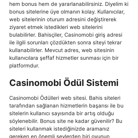
hem bonus hem de yararlanabilirsiniz. Diyelim ki
bonus sitelerine üye olmanın kolay. Kullanıcılar,
web sitelerinin oturum adresini değiştirerek
ziyaret etmek istedikleri web sitelerini
bulabilirler. Bahisçiler, Casinomobi giriş adresi
ile ilgili sorunları çözdükten sonra siteyi tekrar
kullanabilirler. Mevcut adres, web sitesinin
kullanıcılara şeffaf hizmetler sunması için bir
platformdur.
Casinomobi Ödül Sistemi
Casinomobi Ödülleri web sitesi. Bahis siteleri
tarafından sağlanan hizmetlerin başarısı ile bu
sitelerin kullanıcı sayısında bir artış olduğu
söylenebilir. Bonus site ne kadar güvenilir? Bu
siteleri kullanmak istediğinizde aramanız
gereken en önemli şeylerden biri oyunun