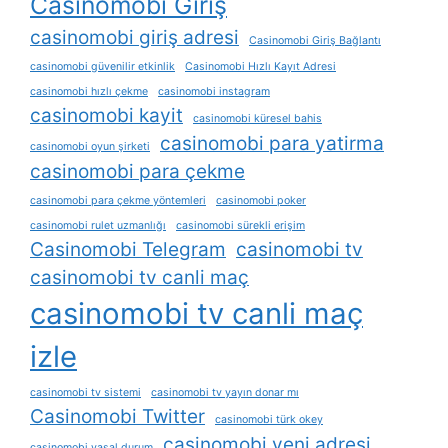
Casinomobi Giriş
casinomobi giriş adresi
Casinomobi Giriş Bağlantı
casinomobi güvenilir etkinlik
Casinomobi Hızlı Kayıt Adresi
casinomobi hızlı çekme
casinomobi instagram
casinomobi kayit
casinomobi küresel bahis
casinomobi para yatirma
casinomobi oyun şirketi
casinomobi para çekme
casinomobi para çekme yöntemleri
casinomobi poker
casinomobi rulet uzmanlığı
casinomobi sürekli erişim
Casinomobi Telegram
casinomobi tv
casinomobi tv canli maç
casinomobi tv canli maç
izle
casinomobi tv sistemi
casinomobi tv yayın donar mı
Casinomobi Twitter
casinomobi türk okey
casinomobi yeni adresi
casinomobi yasal durum