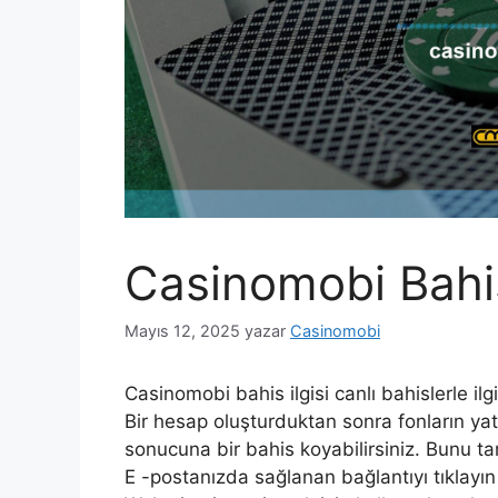
Casinomobi Bahis
Mayıs 12, 2025
yazar
Casinomobi
Casinomobi bahis ilgisi canlı bahislerle i
Bir hesap oluşturduktan sonra fonların yatır
sonucuna bir bahis koyabilirsiniz. Bunu 
E -postanızda sağlanan bağlantıyı tıklayın v