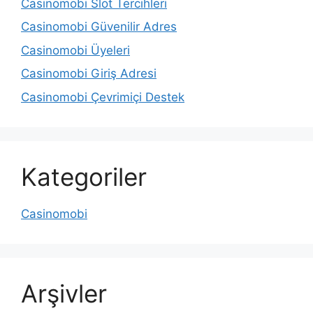
Casinomobi Slot Tercihleri
Casinomobi Güvenilir Adres
Casinomobi Üyeleri
Casinomobi Giriş Adresi
Casinomobi Çevrimiçi Destek
Kategoriler
Casinomobi
Arşivler