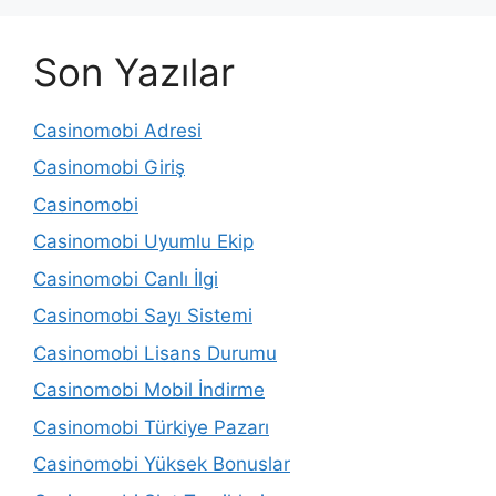
Son Yazılar
Casinomobi Adresi
Casinomobi Giriş
Casinomobi
Casinomobi Uyumlu Ekip
Casinomobi Canlı İlgi
Casinomobi Sayı Sistemi
Casinomobi Lisans Durumu
Casinomobi Mobil İndirme
Casinomobi Türkiye Pazarı
Casinomobi Yüksek Bonuslar