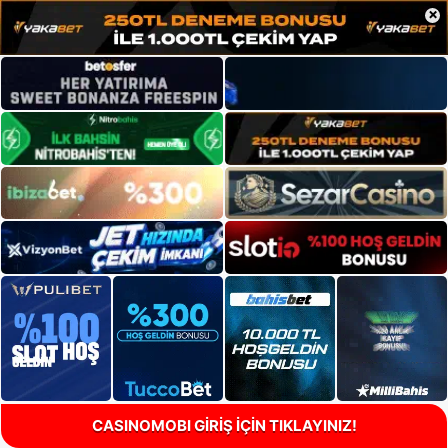
×
CASINOMOBI GİRİŞ İÇİN TIKLAYINIZ!